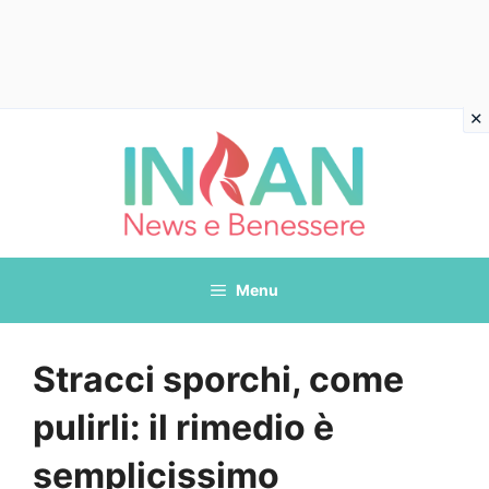
Vai
al
contenuto
Menu
Stracci sporchi, come
pulirli: il rimedio è
semplicissimo