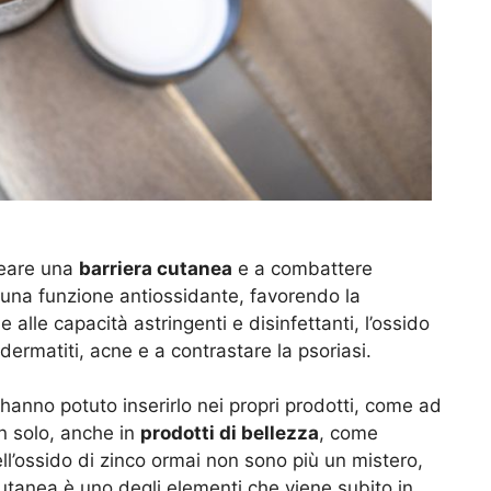
reare una
barriera cutanea
e a combattere
e una funzione antiossidante, favorendo la
e alle capacità astringenti e disinfettanti, l’ossido
dermatiti, acne e a contrastare la psoriasi.
hanno potuto inserirlo nei propri prodotti, come ad
n solo, anche in
prodotti di bellezza
, come
ell’ossido di zinco ormai non sono più un mistero,
cutanea è uno degli elementi che viene subito in