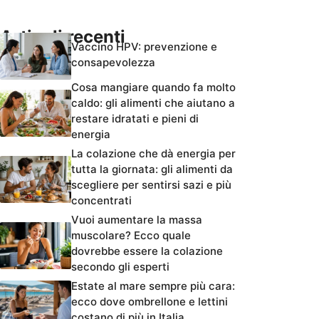
Articoli recenti
Vaccino HPV: prevenzione e
consapevolezza
Cosa mangiare quando fa molto
caldo: gli alimenti che aiutano a
restare idratati e pieni di
energia
La colazione che dà energia per
tutta la giornata: gli alimenti da
scegliere per sentirsi sazi e più
concentrati
Vuoi aumentare la massa
muscolare? Ecco quale
dovrebbe essere la colazione
secondo gli esperti
Estate al mare sempre più cara:
ecco dove ombrellone e lettini
costano di più in Italia