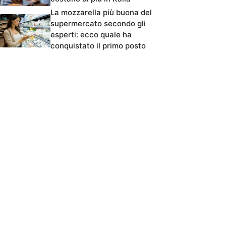
La mozzarella più buona del
supermercato secondo gli
esperti: ecco quale ha
conquistato il primo posto