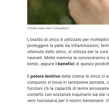
Crema sulle mani (Unsplash)
L’ossido di zinco è utilizzato per moltepl
proteggere la pelle da infiammazioni, ferit
ottenuta dallo zinco, si utilizza per la cur
neonati. Molte mamme la conosceranno so
bimbi, eppure
i benefici
di questo prodott
Il
potere lenitivo
della crema di zinco ci a
composto si trova in tantissime pomate, cr
funzioni c’è la capacità di lenire arrossam
contatto con sostanze inquinanti sia dai r
vero toccasana per il nostro benessere. 