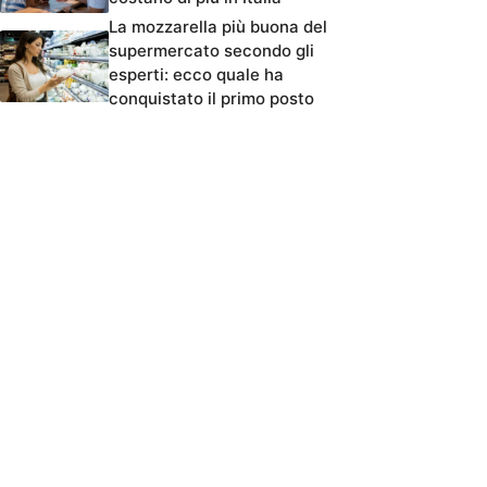
La mozzarella più buona del
supermercato secondo gli
esperti: ecco quale ha
conquistato il primo posto