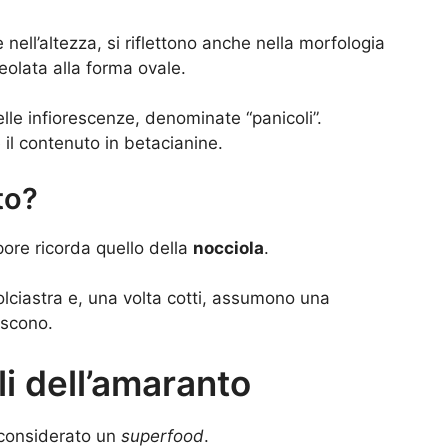
e nell’altezza, si riflettono anche nella morfologia
eolata alla forma ovale.
elle infiorescenze, denominate “panicoli”.
il contenuto in betacianine.
to?
pore ricorda quello della
nocciola
.
dolciastra e, una volta cotti, assumono una
iscono.
li dell’amaranto
 considerato un
superfood
.