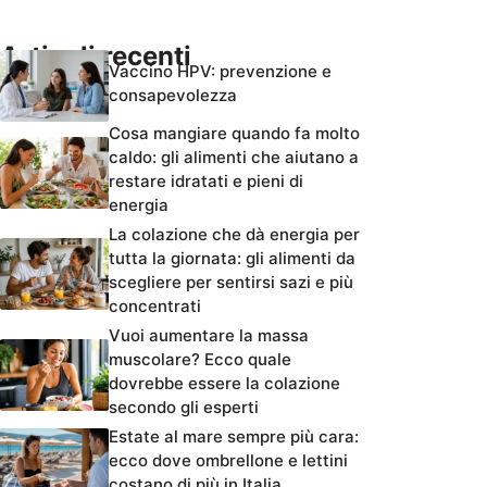
Articoli recenti
Vaccino HPV: prevenzione e
consapevolezza
Cosa mangiare quando fa molto
caldo: gli alimenti che aiutano a
restare idratati e pieni di
energia
La colazione che dà energia per
tutta la giornata: gli alimenti da
scegliere per sentirsi sazi e più
concentrati
Vuoi aumentare la massa
muscolare? Ecco quale
dovrebbe essere la colazione
secondo gli esperti
Estate al mare sempre più cara:
ecco dove ombrellone e lettini
costano di più in Italia