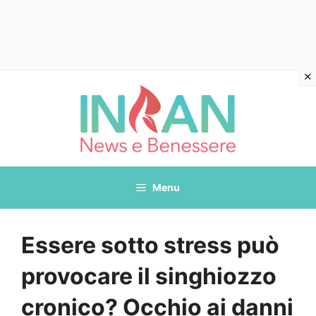
Vai
al
contenuto
Menu
Essere sotto stress può
provocare il singhiozzo
cronico? Occhio ai danni