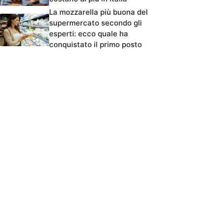
La mozzarella più buona del
supermercato secondo gli
esperti: ecco quale ha
conquistato il primo posto