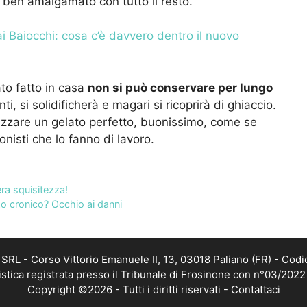
 ben amalgamato con tutto il resto.
i Baiocchi: cosa c’è davvero dentro il nuovo
ato fatto in casa
non si può conservare per lungo
i, si solidificherà e magari si ricoprirà di ghiaccio.
lizzare un gelato perfetto, buonissimo, come se
onisti che lo fanno di lavoro.
ra squisitezza!
zo cronico? Occhio ai danni
RL - Corso Vittorio Emanuele II, 13, 03018 Paliano (FR) - Codi
istica registrata presso il Tribunale di Frosinone con n°03/202
Copyright ©2026 - Tutti i diritti riservati -
Contattaci