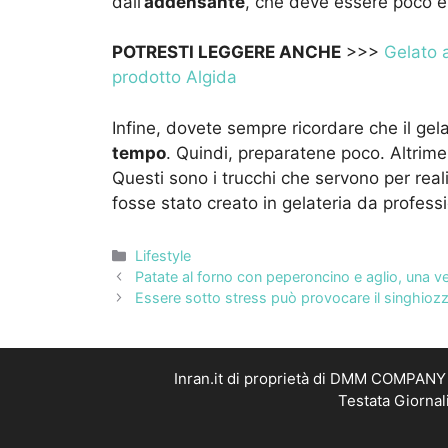
dall’
addensante
, che deve essere poco e
POTRESTI LEGGERE ANCHE
>>>
Gelato a
prodotto Algida
Infine, dovete sempre ricordare che il gel
tempo
. Quindi, preparatene poco. Altriment
Questi sono i trucchi che servono per rea
fosse stato creato in gelateria da professi
Categorie
Lifestyle
Patate al forno con peperoncino e aglio, una ve
Essere sotto stress può provocare il singhioz
Inran.it di proprietà di DMM COMPANY S
Testata Giornal