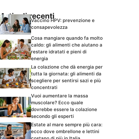
Articoli recenti
Vaccino HPV: prevenzione e
consapevolezza
Cosa mangiare quando fa molto
caldo: gli alimenti che aiutano a
restare idratati e pieni di
energia
La colazione che dà energia per
tutta la giornata: gli alimenti da
scegliere per sentirsi sazi e più
concentrati
Vuoi aumentare la massa
muscolare? Ecco quale
dovrebbe essere la colazione
secondo gli esperti
Estate al mare sempre più cara:
ecco dove ombrellone e lettini
costano di più in Italia