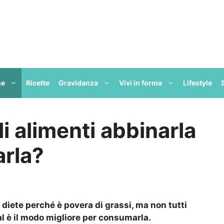
ne
Ricette
Gravidanza
Vivi in forma
Lifestyle
i alimenti abbinarla
rla?
 diete perché è povera di grassi, ma non tutti
l è il modo migliore per consumarla.