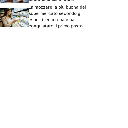
La mozzarella più buona del
supermercato secondo gli
esperti: ecco quale ha
conquistato il primo posto