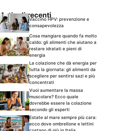
Articoli recenti
Vaccino HPV: prevenzione e
consapevolezza
Cosa mangiare quando fa molto
caldo: gli alimenti che aiutano a
restare idratati e pieni di
energia
La colazione che dà energia per
tutta la giornata: gli alimenti da
scegliere per sentirsi sazi e più
concentrati
Vuoi aumentare la massa
muscolare? Ecco quale
dovrebbe essere la colazione
secondo gli esperti
Estate al mare sempre più cara:
ecco dove ombrellone e lettini
costano di più in Italia