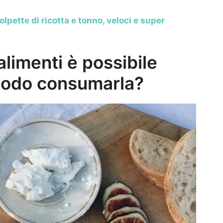
olpette di ricotta e tonno, veloci e super
alimenti è possibile
 modo consumarla?