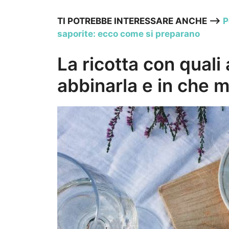
TI POTREBBE INTERESSARE ANCHE —>
P
saporite: ecco come si preparano
La ricotta con quali 
abbinarla e in che