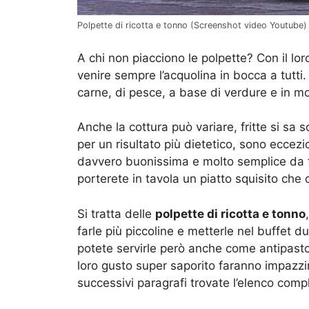
Polpette di ricotta e tonno (Screenshot video Youtube)
A chi non piacciono le polpette? Con il lor
venire sempre l’acquolina in bocca a tutti.
carne, di pesce, a base di verdure e in molt
Anche la cottura può variare, fritte si sa
per un risultato più dietetico, sono eccezi
davvero buonissima e molto semplice da f
porterete in tavola un piatto squisito che 
Si tratta delle
polpette di ricotta e tonno
farle più piccoline e metterle nel buffet d
potete servirle però anche come antipasto
loro gusto super saporito faranno impazzi
successivi paragrafi trovate l’elenco compl