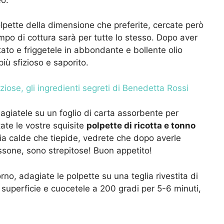
lpette della dimensione che preferite, cercate però
empo di cottura sarà per tutte lo stesso. Dopo aver
ato e friggetele in abbondante e bollente olio
iù sfizioso e saporito.
iziose, gli ingredienti segreti di Benedetta Rossi
giatele su un foglio di carta assorbente per
tate le vostre squisite
polpette di ricotta e tonno
ia calde che tiepide, vedrete che dopo averle
ssone, sono strepitose! Buon appetito!
rno, adagiate le polpette su una teglia rivestita di
n superficie e cuocetele a 200 gradi per 5-6 minuti,