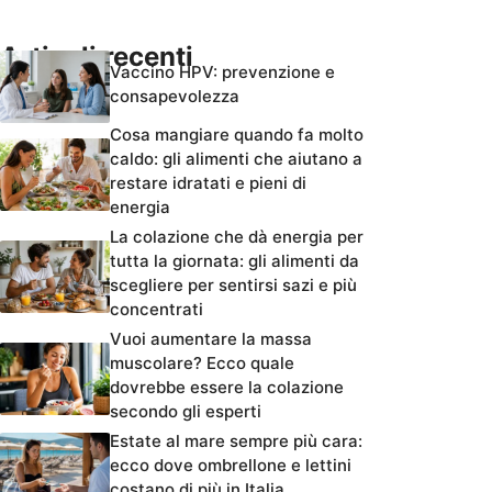
Articoli recenti
Vaccino HPV: prevenzione e
consapevolezza
Cosa mangiare quando fa molto
caldo: gli alimenti che aiutano a
restare idratati e pieni di
energia
La colazione che dà energia per
tutta la giornata: gli alimenti da
scegliere per sentirsi sazi e più
concentrati
Vuoi aumentare la massa
muscolare? Ecco quale
dovrebbe essere la colazione
secondo gli esperti
Estate al mare sempre più cara:
ecco dove ombrellone e lettini
costano di più in Italia