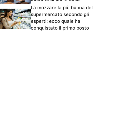
La mozzarella più buona del
supermercato secondo gli
esperti: ecco quale ha
conquistato il primo posto