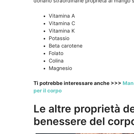
donano straordinarie proprietà al mango 
Vitamina A
Vitamina C
Vitamina K
Potassio
Beta carotene
Folato
Colina
Magnesio
Ti potrebbe interessare anche >>>
Mang
per il corpo
Le altre proprietà d
benessere del corp