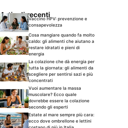
Articoli recenti
Vaccino HPV: prevenzione e
consapevolezza
Cosa mangiare quando fa molto
caldo: gli alimenti che aiutano a
restare idratati e pieni di
energia
La colazione che dà energia per
tutta la giornata: gli alimenti da
scegliere per sentirsi sazi e più
concentrati
Vuoi aumentare la massa
muscolare? Ecco quale
dovrebbe essere la colazione
secondo gli esperti
Estate al mare sempre più cara:
ecco dove ombrellone e lettini
costano di più in Italia