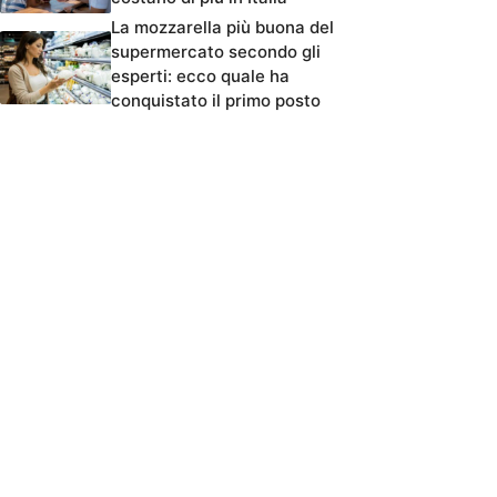
La mozzarella più buona del
supermercato secondo gli
esperti: ecco quale ha
conquistato il primo posto