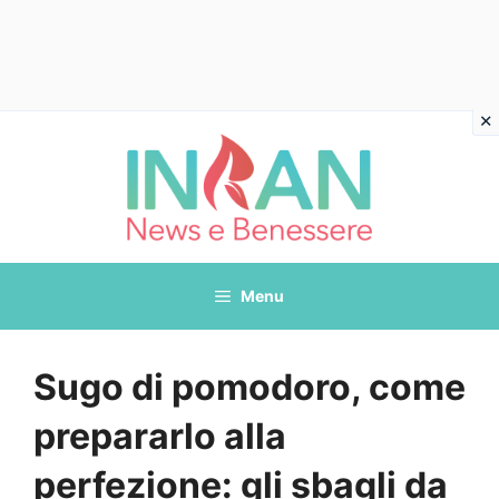
Vai
al
contenuto
Menu
Sugo di pomodoro, come
prepararlo alla
perfezione: gli sbagli da