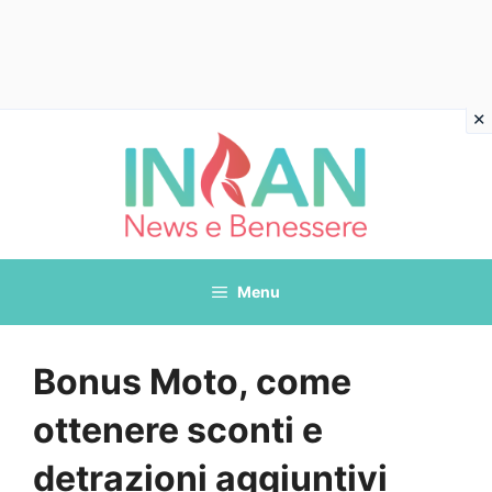
Vai
al
contenuto
Menu
Bonus Moto, come
ottenere sconti e
detrazioni aggiuntivi