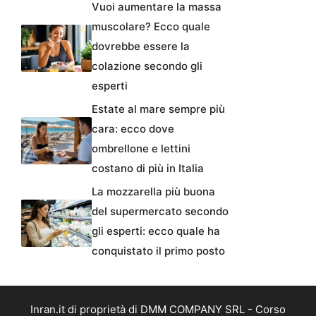
Vuoi aumentare la massa
muscolare? Ecco quale
dovrebbe essere la
colazione secondo gli
esperti
Estate al mare sempre più
cara: ecco dove
ombrellone e lettini
costano di più in Italia
La mozzarella più buona
del supermercato secondo
gli esperti: ecco quale ha
conquistato il primo posto
Inran.it di proprietà di DMM COMPANY SRL - Corso