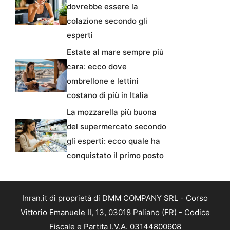
dovrebbe essere la
colazione secondo gli
esperti
Estate al mare sempre più
cara: ecco dove
ombrellone e lettini
costano di più in Italia
La mozzarella più buona
del supermercato secondo
gli esperti: ecco quale ha
conquistato il primo posto
Inran.it di proprietà di DMM COMPANY SRL - Corso
Vittorio Emanuele II, 13, 03018 Paliano (FR) - Codice
Fiscale e Partita I.V.A. 03144800608