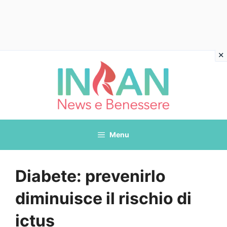
Vai
al
contenuto
Menu
Diabete: prevenirlo
diminuisce il rischio di
ictus