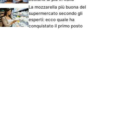
La mozzarella più buona del
supermercato secondo gli
esperti: ecco quale ha
conquistato il primo posto