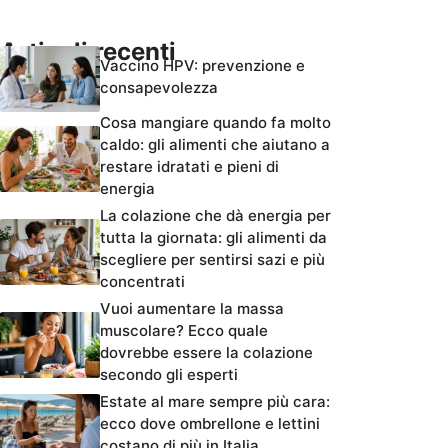
Articoli recenti
Vaccino HPV: prevenzione e
consapevolezza
Cosa mangiare quando fa molto
caldo: gli alimenti che aiutano a
restare idratati e pieni di
energia
La colazione che dà energia per
tutta la giornata: gli alimenti da
scegliere per sentirsi sazi e più
concentrati
Vuoi aumentare la massa
muscolare? Ecco quale
dovrebbe essere la colazione
secondo gli esperti
Estate al mare sempre più cara:
ecco dove ombrellone e lettini
costano di più in Italia