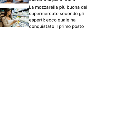
La mozzarella più buona del
supermercato secondo gli
esperti: ecco quale ha
conquistato il primo posto