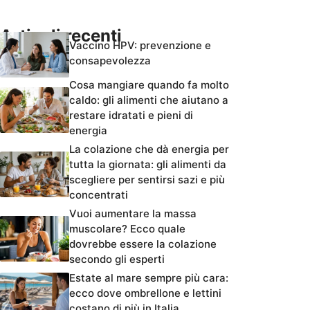
Articoli recenti
Vaccino HPV: prevenzione e
consapevolezza
Cosa mangiare quando fa molto
caldo: gli alimenti che aiutano a
restare idratati e pieni di
energia
La colazione che dà energia per
tutta la giornata: gli alimenti da
scegliere per sentirsi sazi e più
concentrati
Vuoi aumentare la massa
muscolare? Ecco quale
dovrebbe essere la colazione
secondo gli esperti
Estate al mare sempre più cara:
ecco dove ombrellone e lettini
costano di più in Italia