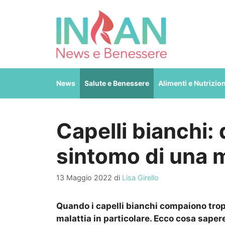
Vai
al
contenuto
News
Salute e Benessere
Alimenti e Nutrizio
Capelli bianchi
sintomo di una m
13 Maggio 2022
di
Lisa Girello
Quando i capelli bianchi compaiono tro
malattia in particolare. Ecco cosa saper