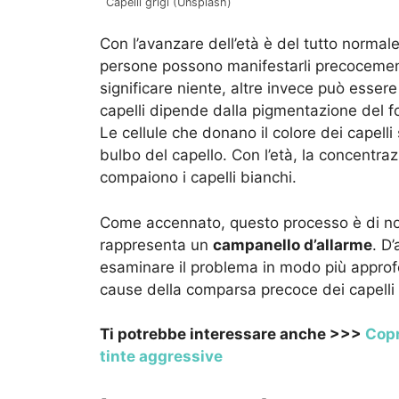
Capelli grigi (Unsplash)
Con l’avanzare dell’età è del tutto norma
persone possono manifestarli precocement
significare niente, altre invece può essere 
capelli dipende dalla pigmentazione del foll
Le cellule che donano il colore dei capelli
bulbo del capello. Con l’età, la concentra
compaiono i capelli bianchi.
Come accennato, questo processo è di nor
rappresenta un
campanello d’allarme
. D
esaminare il problema in modo più approfon
cause della comparsa precoce dei capelli 
Ti potrebbe interessare anche >>>
Copr
tinte aggressive