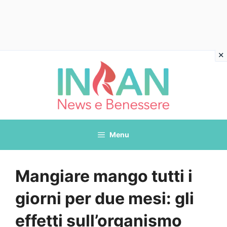
Vai
al
contenuto
Menu
Mangiare mango tutti i
giorni per due mesi: gli
effetti sull’organismo