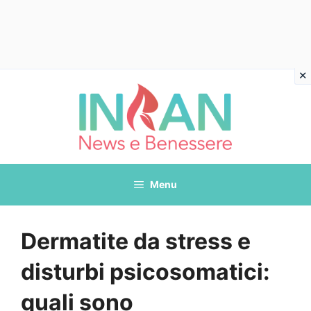
Vai
al
contenuto
Menu
Dermatite da stress e
disturbi psicosomatici:
quali sono