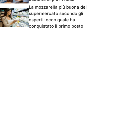
La mozzarella più buona del
supermercato secondo gli
esperti: ecco quale ha
conquistato il primo posto