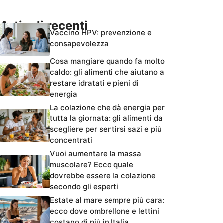
Articoli recenti
Vaccino HPV: prevenzione e
consapevolezza
Cosa mangiare quando fa molto
caldo: gli alimenti che aiutano a
restare idratati e pieni di
energia
La colazione che dà energia per
tutta la giornata: gli alimenti da
scegliere per sentirsi sazi e più
concentrati
Vuoi aumentare la massa
muscolare? Ecco quale
dovrebbe essere la colazione
secondo gli esperti
Estate al mare sempre più cara:
ecco dove ombrellone e lettini
costano di più in Italia