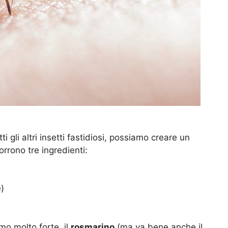
i gli altri insetti fastidiosi, possiamo creare un
orrono tre ingredienti:
)
o molto forte, il
rosmarino
(ma va bene anche il