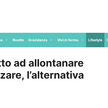
ne
Ricette
Gravidanza
Vivi in forma
Lifestyle
tto ad allontanare
are, l’alternativa