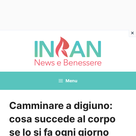
Vai
al
contenuto
Menu
Camminare a digiuno:
cosa succede al corpo
se lo si fa ogni giorno