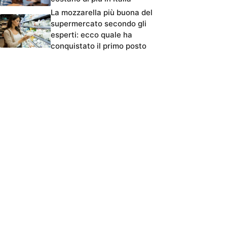
La mozzarella più buona del
supermercato secondo gli
esperti: ecco quale ha
conquistato il primo posto