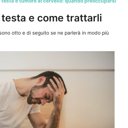
i testa e tumore al cervello: quando preoccuparsi
i testa e come trattarli
sta sono otto e di seguito se ne parlerà in modo più