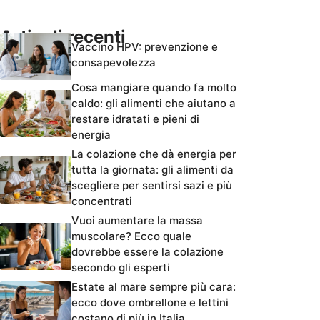
Articoli recenti
Vaccino HPV: prevenzione e
consapevolezza
Cosa mangiare quando fa molto
caldo: gli alimenti che aiutano a
restare idratati e pieni di
energia
La colazione che dà energia per
tutta la giornata: gli alimenti da
scegliere per sentirsi sazi e più
concentrati
Vuoi aumentare la massa
muscolare? Ecco quale
dovrebbe essere la colazione
secondo gli esperti
Estate al mare sempre più cara:
ecco dove ombrellone e lettini
costano di più in Italia