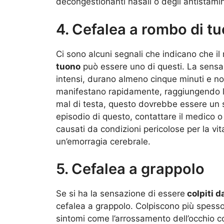
decongestionanti nasali o degli antistamin
4. Cefalea a rombo di t
Ci sono alcuni segnali che indicano che il 
tuono
può essere uno di questi. La sensaz
intensi, durano almeno cinque minuti e non s
manifestano rapidamente, raggiungendo l’a
mal di testa, questo dovrebbe essere un s
episodio di questo, contattare il medico 
causati da condizioni pericolose per la vi
un’emorragia cerebrale.
5. Cefalea a grappolo
Se si ha la sensazione di essere
colpiti d
cefalea a grappolo. Colpiscono più spesso
sintomi come l’arrossamento dell’occhio con