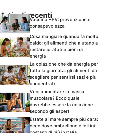
Articoli recenti
Vaccino HPV: prevenzione e
consapevolezza
Cosa mangiare quando fa molto
caldo: gli alimenti che aiutano a
restare idratati e pieni di
energia
La colazione che dà energia per
tutta la giornata: gli alimenti da
scegliere per sentirsi sazi e più
concentrati
Vuoi aumentare la massa
muscolare? Ecco quale
dovrebbe essere la colazione
secondo gli esperti
Estate al mare sempre più cara:
ecco dove ombrellone e lettini
costano di più in Italia