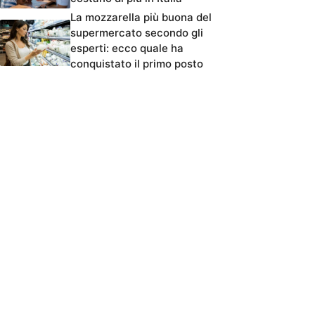
La mozzarella più buona del
supermercato secondo gli
esperti: ecco quale ha
conquistato il primo posto