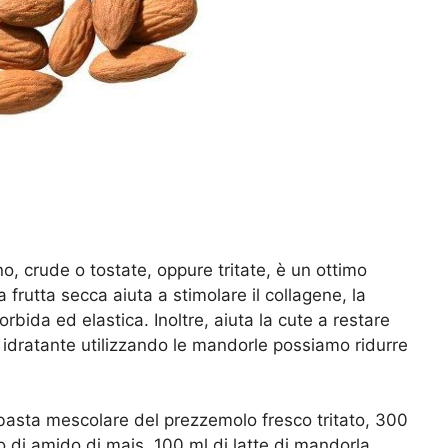
no, crude o tostate, oppure tritate, è un ottimo
rutta secca aiuta a stimolare il collagene, la
bida ed elastica. Inoltre, aiuta la cute a restare
a idratante utilizzando le mandorle possiamo ridurre
basta mescolare del prezzemolo fresco tritato, 300
o di amido di mais, 100 ml di latte di mandorla.