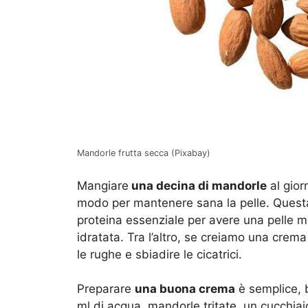
Mandorle frutta secca (Pixabay)
Mangiare
una decina di mandorle
al gior
modo per mantenere sana la pelle. Questa f
proteina essenziale per avere una pelle mor
idratata. Tra l’altro, se creiamo una crem
le rughe e sbiadire le cicatrici.
Preparare
una buona crema
è semplice, 
ml di acqua, mandorle tritate, un cucchiai