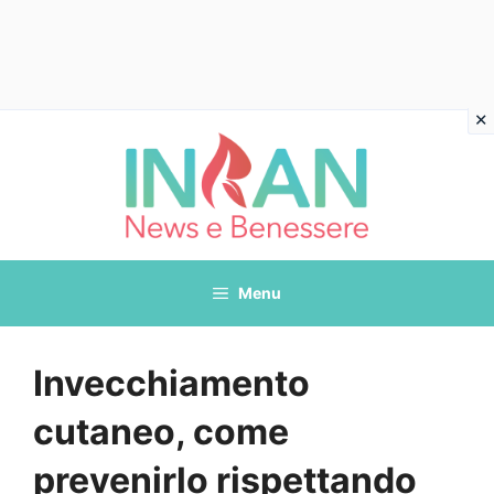
Vai
al
contenuto
Menu
Invecchiamento
cutaneo, come
prevenirlo rispettando