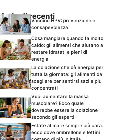
Articoli recenti
Vaccino HPV: prevenzione e
consapevolezza
Cosa mangiare quando fa molto
caldo: gli alimenti che aiutano a
restare idratati e pieni di
energia
La colazione che dà energia per
tutta la giornata: gli alimenti da
scegliere per sentirsi sazi e più
concentrati
Vuoi aumentare la massa
muscolare? Ecco quale
dovrebbe essere la colazione
secondo gli esperti
Estate al mare sempre più cara:
ecco dove ombrellone e lettini
costano di più in Italia