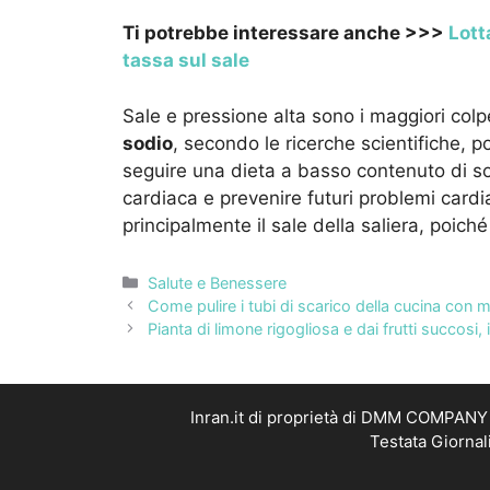
Ti potrebbe interessare anche >>>
Lott
tassa sul sale
Sale e pressione alta sono i maggiori colp
sodio
, secondo le ricerche scientifiche, p
seguire una dieta a basso contenuto di sodi
cardiaca e prevenire futuri problemi cardia
principalmente il sale della saliera, poiché 
Categorie
Salute e Benessere
Come pulire i tubi di scarico della cucina con m
Pianta di limone rigogliosa e dai frutti succosi,
Inran.it di proprietà di DMM COMPANY S
Testata Giornal