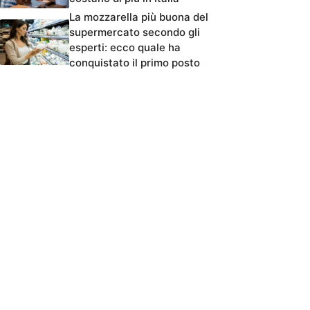
La mozzarella più buona del
supermercato secondo gli
esperti: ecco quale ha
conquistato il primo posto