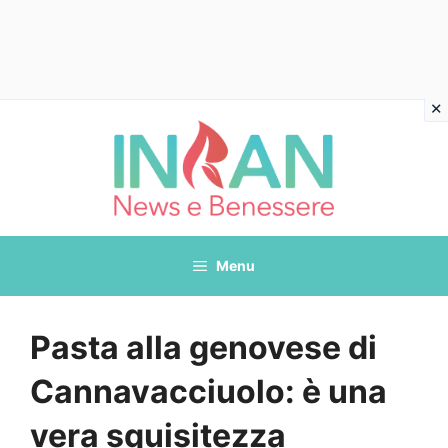
Vai
al
contenuto
Menu
Pasta alla genovese di
Cannavacciuolo: è una
vera squisitezza