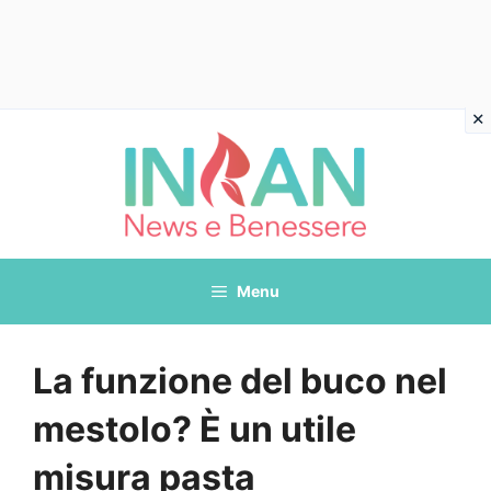
Vai
al
contenuto
Menu
La funzione del buco nel
mestolo? È un utile
misura pasta