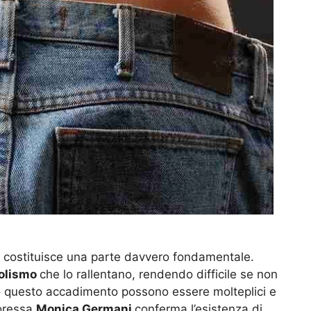
 costituisce una parte davvero fondamentale.
bolismo
che lo rallentano, rendendo difficile se non
o questo accadimento possono essere molteplici e
toressa
Monica Germani
conferma l’esistenza di