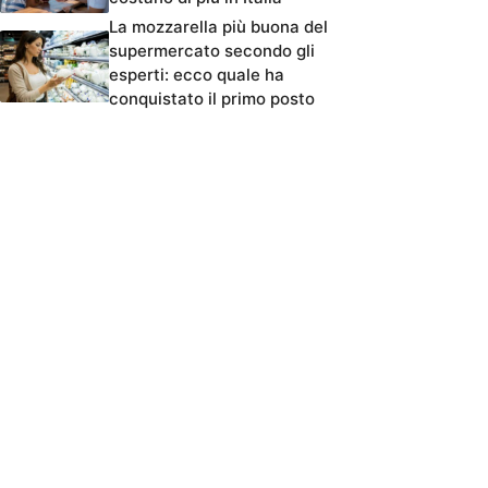
La mozzarella più buona del
supermercato secondo gli
esperti: ecco quale ha
conquistato il primo posto