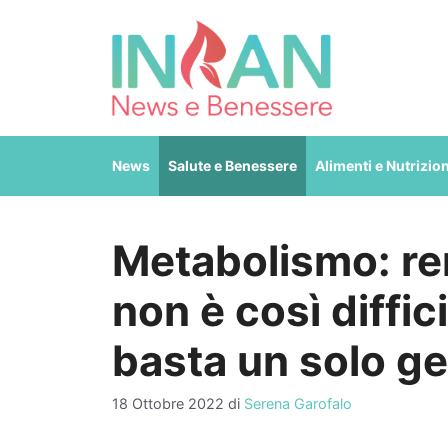
Vai
al
contenuto
News
Salute e Benessere
Alimenti e Nutrizio
Metabolismo: re
non è così diffic
basta un solo g
18 Ottobre 2022
di
Serena Garofalo