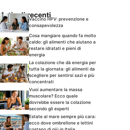
Articoli recenti
Vaccino HPV: prevenzione e
consapevolezza
Cosa mangiare quando fa molto
caldo: gli alimenti che aiutano a
restare idratati e pieni di
energia
La colazione che dà energia per
tutta la giornata: gli alimenti da
scegliere per sentirsi sazi e più
concentrati
Vuoi aumentare la massa
muscolare? Ecco quale
dovrebbe essere la colazione
secondo gli esperti
Estate al mare sempre più cara:
ecco dove ombrellone e lettini
costano di più in Italia