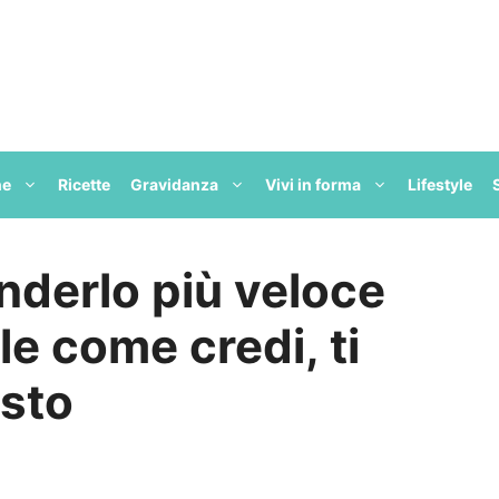
ne
Ricette
Gravidanza
Vivi in forma
Lifestyle
nderlo più veloce
ile come credi, ti
esto