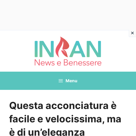
Vai
al
contenuto
Menu
Questa acconciatura è
facile e velocissima, ma
è di un’eleganza