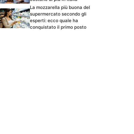
La mozzarella più buona del
supermercato secondo gli
esperti: ecco quale ha
conquistato il primo posto