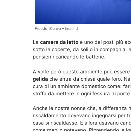
Freddo (Canva – Inran.it)
La
camera da letto
è uno dei posti più acc
sotto le coperte, da soli o in compagnia, e
pensieri ricaricando le batterie.
A volte però questo ambiente può essere in
gelida
che entra da chissà quale foro. Na
cura di un ambiente domestico come: farlo
stoffa da mettere in ogni fessura di porte 
Anche le nostre nonne che, a differenza n
riscaldamento dovevano ingegnarsi per tr
casa si riscaldasse. E allora usavano cand
come meglio potevano. Riprendendo la lor