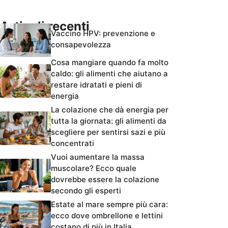
Articoli recenti
Vaccino HPV: prevenzione e
consapevolezza
Cosa mangiare quando fa molto
caldo: gli alimenti che aiutano a
restare idratati e pieni di
energia
La colazione che dà energia per
tutta la giornata: gli alimenti da
scegliere per sentirsi sazi e più
concentrati
Vuoi aumentare la massa
muscolare? Ecco quale
dovrebbe essere la colazione
secondo gli esperti
Estate al mare sempre più cara:
ecco dove ombrellone e lettini
costano di più in Italia