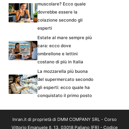
muscolare? Ecco quale
dovrebbe essere la
colazione secondo gli
esperti
Estate al mare sempre più
cara: ecco dove
ombrellone e lettini
costano di più in Italia
La mozzarella più buona
del supermercato secondo
gli esperti: ecco quale ha
conquistato il primo posto
Inran.it di proprietà di DMM COMPANY SRL - Corso
Vittorio Emanuele II, 13, 03018 Paliano (FR) - Codice