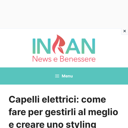
Vai
al
contenuto
Menu
Capelli elettrici: come
fare per gestirli al meglio
e creare uno styling