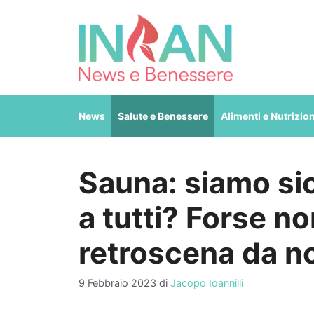
Vai
al
contenuto
News
Salute e Benessere
Alimenti e Nutrizio
Sauna: siamo sic
a tutti? Forse n
retroscena da n
9 Febbraio 2023
di
Jacopo Ioannilli