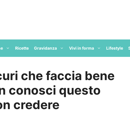
ne
Ricette
Gravidanza
Vivi in forma
Lifestyle
uri che faccia bene
on conosci questo
on credere