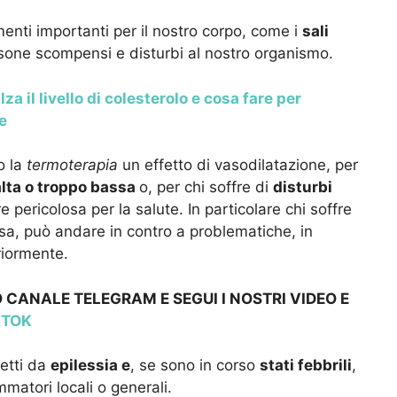
enti importanti per il nostro corpo, come i
sali
rsone scompensi e disturbi al nostro organismo.
lza il livello di colesterolo e cosa fare per
e
o la
termoterapia
un effetto di vasodilatazione, per
alta o troppo bassa
o, per chi soffre di
disturbi
e pericolosa per la salute. In particolare chi soffre
sa, può andare in contro a problematiche, in
riormente.
 CANALE TELEGRAM E SEGUI I NOSTRI VIDEO E
KTOK
fetti da
epilessia e
, se sono in corso
stati febbrili
,
matori locali o generali.