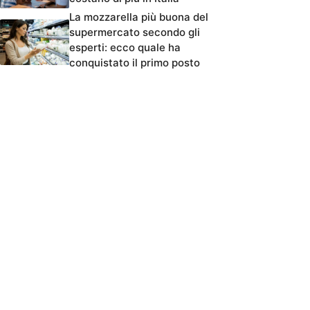
La mozzarella più buona del
supermercato secondo gli
esperti: ecco quale ha
conquistato il primo posto