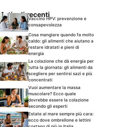
Articoli recenti
Vaccino HPV: prevenzione e
consapevolezza
Cosa mangiare quando fa molto
caldo: gli alimenti che aiutano a
restare idratati e pieni di
energia
La colazione che dà energia per
tutta la giornata: gli alimenti da
scegliere per sentirsi sazi e più
concentrati
Vuoi aumentare la massa
muscolare? Ecco quale
dovrebbe essere la colazione
secondo gli esperti
Estate al mare sempre più cara:
ecco dove ombrellone e lettini
costano di più in Italia