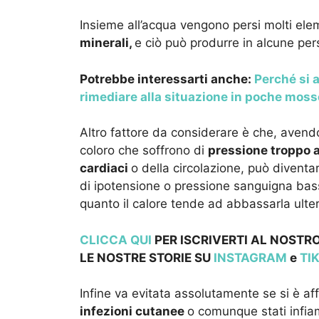
Insieme all’acqua vengono persi molti elem
minerali,
e ciò può produrre in alcune pe
Potrebbe interessarti anche:
Perché si a
rimediare alla situazione in poche moss
Altro fattore da considerare è che, avend
coloro che soffrono di
pressione troppo 
cardiaci
o della circolazione, può diventar
di ipotensione o pressione sanguigna bas
quanto il calore tende ad abbassarla ulte
CLICCA QUI
PER ISCRIVERTI AL NOSTRO
LE NOSTRE STOR
IE SU
INSTAGRAM
e
TI
Infine va evitata assolutamente se si è af
infezioni cutanee
o comunque stati infiam