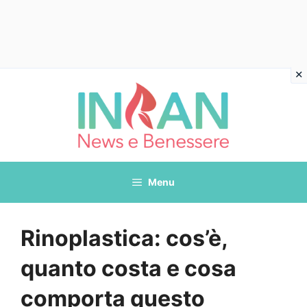
Vai
al
contenuto
Menu
Rinoplastica: cos’è,
quanto costa e cosa
comporta questo