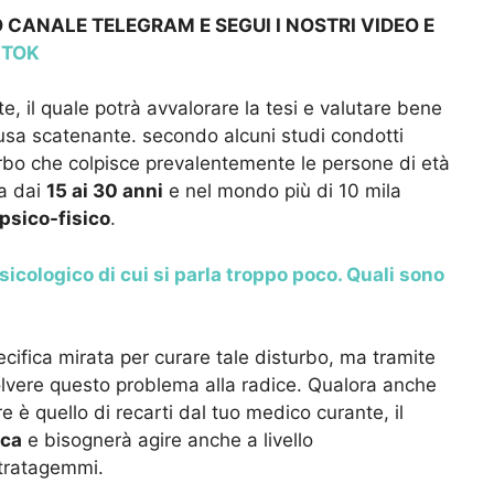
 CANALE TELEGRAM E SEGUI I NOSTRI VIDEO E
KTOK
e, il quale potrà avvalorare la tesi e valutare bene
usa scatenante. secondo alcuni studi condotti
urbo che colpisce prevalentemente le persone di età
ia dai
15 ai 30 anni
e nel mondo più di 10 mila
psico-fisico
.
sicologico di cui si parla troppo poco. Quali sono
cifica mirata per curare tale disturbo, ma tramite
solvere questo problema alla radice. Qualora anche
ore è quello di recarti dal tuo medico curante, il
ica
e bisognerà agire anche a livello
tratagemmi.