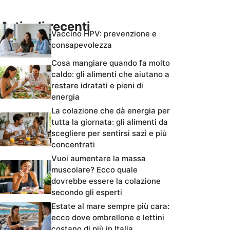
Articoli recenti
Vaccino HPV: prevenzione e
consapevolezza
Cosa mangiare quando fa molto
caldo: gli alimenti che aiutano a
restare idratati e pieni di
energia
La colazione che dà energia per
tutta la giornata: gli alimenti da
scegliere per sentirsi sazi e più
concentrati
Vuoi aumentare la massa
muscolare? Ecco quale
dovrebbe essere la colazione
secondo gli esperti
Estate al mare sempre più cara:
ecco dove ombrellone e lettini
costano di più in Italia