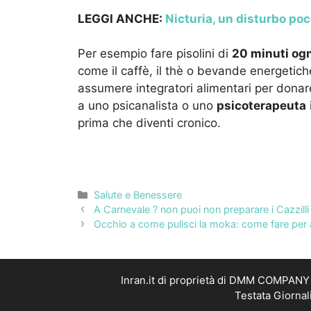
LEGGI ANCHE:
Nicturia, un disturbo po
Per esempio fare pisolini di
20 minuti ogn
come il caffè, il thè o bevande energetich
assumere integratori alimentari per donare 
a uno psicanalista o uno
psicoterapeuta
prima che diventi cronico.
Categorie
Salute e Benessere
A Carnevale ? non puoi non preparare i Cazzilli 
Occhio a come pulisci la moka: come fare per
Inran.it di proprietà di DMM COMPANY S
Testata Giornal