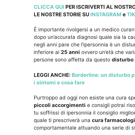
CLICCA QUI
PER ISCRIVERTI AL NOSTRO
LE NOSTRE STORIE SU
INSTAGRAM
e
TI
È importante rivolgersi a un medico curant
dopo un’accurata diagnosi quale sia la ca
negli anni pare che l’ipersonnia è un dist
inferiore ai
25 anni
ovvero un’età che var
persone sono affetta da questo
disturbo 
LEGGI ANCHE:
Borderline: un disturbo p
i sintomi e cosa fare
Purtroppo ad oggi non esiste una cura spe
piccoli accorgimenti
e consigli potrai ri
tu soffrissi di ipersonnia il consiglio migli
quale ti prescriverà una
cura farmacolog
comportamentale attuando una serie di s