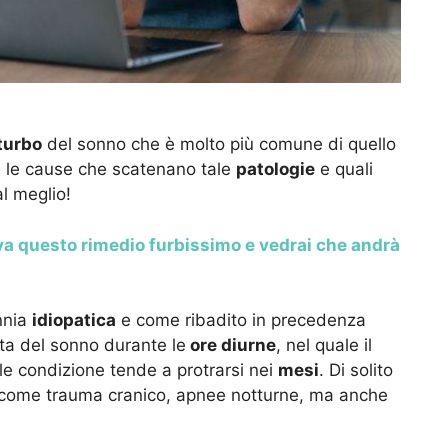
turbo
del sonno che è molto più comune di quello
i le cause che scatenano tale
patologie
e quali
l meglio!
ova questo rimedio furbissimo e vedrai che andrà
nnia
idiopatica
e come ribadito in precedenza
ta del sonno durante le
ore diurne
, nel quale il
le condizione tende a protrarsi nei
mesi
. Di solito
e come trauma cranico, apnee notturne, ma anche