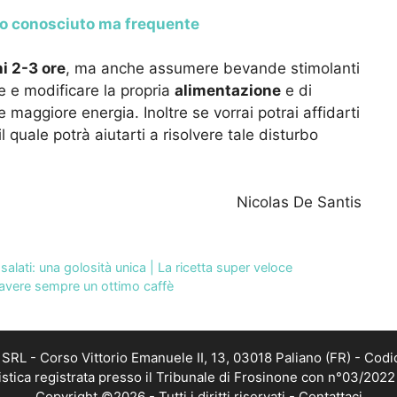
co conosciuto ma frequente
i 2-3 ore
, ma anche assumere bevande stimolanti
e e modificare la propria
alimentazione
e di
maggiore energia. Inoltre se vorrai potrai affidarti
il quale potrà aiutarti a risolvere tale disturbo
Nicolas De Santis
salati: una golosità unica | La ricetta super veloce
 avere sempre un ottimo caffè
RL - Corso Vittorio Emanuele II, 13, 03018 Paliano (FR) - Codi
istica registrata presso il Tribunale di Frosinone con n°03/202
Copyright ©2026 - Tutti i diritti riservati -
Contattaci