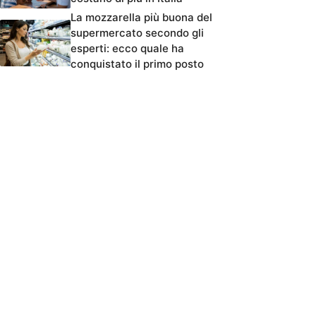
La mozzarella più buona del
supermercato secondo gli
esperti: ecco quale ha
conquistato il primo posto