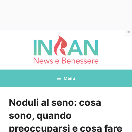
Vai
al
contenuto
Menu
Noduli al seno: cosa
sono, quando
preoccuparsi e cosa fare