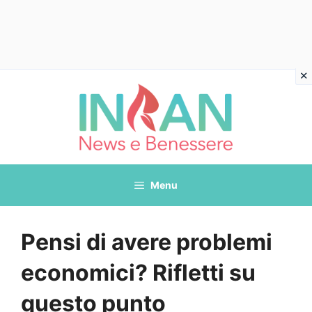
Vai
al
contenuto
Menu
Pensi di avere problemi
economici? Rifletti su
questo punto