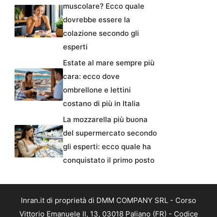
muscolare? Ecco quale
dovrebbe essere la
colazione secondo gli
esperti
Estate al mare sempre più
cara: ecco dove
ombrellone e lettini
costano di più in Italia
La mozzarella più buona
del supermercato secondo
gli esperti: ecco quale ha
conquistato il primo posto
Inran.it di proprietà di DMM COMPANY SRL - Corso
Vittorio Emanuele II, 13, 03018 Paliano (FR) - Codice