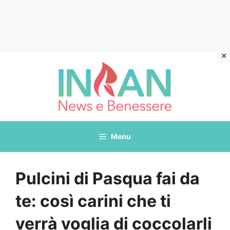
Vai
al
contenuto
Menu
Pulcini di Pasqua fai da
te: così carini che ti
verrà voglia di coccolarli