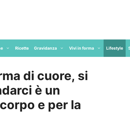
ne
Ricette
Gravidanza
Vivi in forma
Lifestyle
rma di cuore, si
andarci è un
 corpo e per la