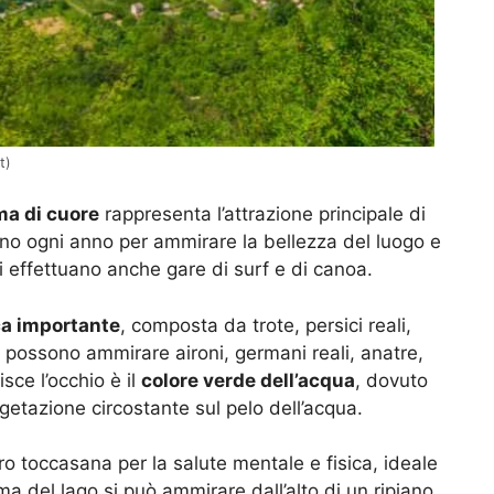
t)
ma di cuore
rappresenta l’attrazione principale di
recano ogni anno per ammirare la bellezza del luogo e
i effettuano anche gare di surf e di canoa.
ca importante
, composta da trote, persici reali,
 si possono ammirare aironi, germani reali, anatre,
isce l’occhio è il
colore verde dell’acqua
, dovuto
vegetazione circostante sul pelo dell’acqua.
ro toccasana per la salute mentale e fisica, ideale
ma del lago si può ammirare dall’alto di un ripiano,