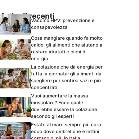
Articoli recenti
Vaccino HPV: prevenzione e
consapevolezza
Cosa mangiare quando fa molto
caldo: gli alimenti che aiutano a
restare idratati e pieni di
energia
La colazione che dà energia per
tutta la giornata: gli alimenti da
scegliere per sentirsi sazi e più
concentrati
Vuoi aumentare la massa
muscolare? Ecco quale
dovrebbe essere la colazione
secondo gli esperti
Estate al mare sempre più cara:
ecco dove ombrellone e lettini
costano di più in Italia