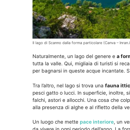
Il lago di Scanno dalla forma particolare (Canva – Inran.i
Naturalmente, un lago del genere e
a for
tutta la valle. Qui, migliaia di turisti si 
per bagnarsi in queste acque incantate. S
Tra l’altro, nel lago si trova una
fauna itti
pesci gatto o lucci. In superficie, inoltre,
falchi, astori e allocchi. Una cosa che colp
alla presenza di alghe e al rifletto della 
Un luogo che mette
pace interiore
, un ve
da vivere in ogni periodo dell’anno. La for