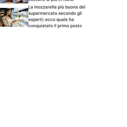
La mozzarella più buona del
supermercato secondo gli
esperti: ecco quale ha
conquistato il primo posto