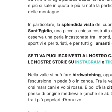
e più si sale in quota e più si nota la par
delle montagne.
In particolare, la
splendida vista
del cuor
Sant’Egidio,
una piccola chiesa costruita 
osserva una perla incastonata tra i mont
sportivi e per turisti, e per tutti gli
amanti 
SE TI VA PUOI ISCRIVERTI AL NOSTRO
LE NOSTRE STOR
IE SU
INSTAGRAM
e
TI
Nella valle si può fare
birdwatching
, opp
l’escursione in pedalò o in canoa. Tra la v
orsi marsicani e volpi rosse. E poi c’è la
ci
paese di origine medievale (anche se abit
tra i più popolari d’Abruzzo.