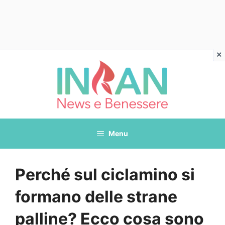
Vai
al
contenuto
Menu
Perché sul ciclamino si
formano delle strane
palline? Ecco cosa sono