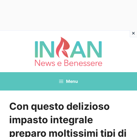
Vai
al
contenuto
Menu
Con questo delizioso
impasto integrale
preparo moltissimi tipi di