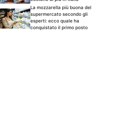
La mozzarella più buona del
supermercato secondo gli
esperti: ecco quale ha
conquistato il primo posto