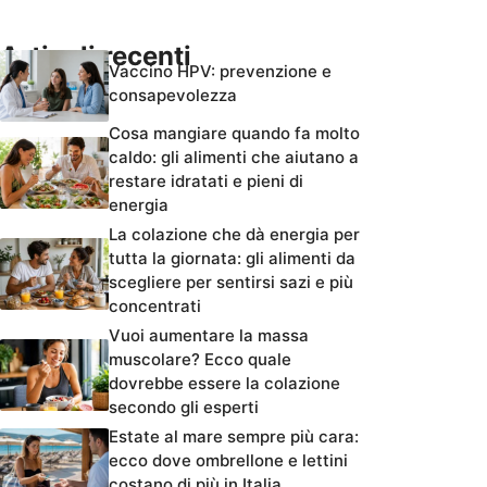
Articoli recenti
Vaccino HPV: prevenzione e
consapevolezza
Cosa mangiare quando fa molto
caldo: gli alimenti che aiutano a
restare idratati e pieni di
energia
La colazione che dà energia per
tutta la giornata: gli alimenti da
scegliere per sentirsi sazi e più
concentrati
Vuoi aumentare la massa
muscolare? Ecco quale
dovrebbe essere la colazione
secondo gli esperti
Estate al mare sempre più cara:
ecco dove ombrellone e lettini
costano di più in Italia