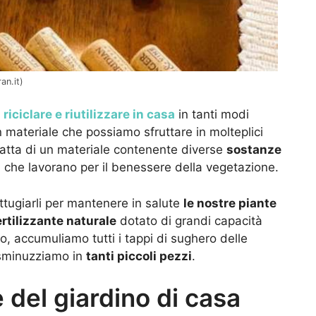
an.it)
o
riciclare e riutilizzare in casa
in tanti modi
n materiale che possiamo sfruttare in molteplici
 tratta di un materiale contenente diverse
sostanze
, che lavorano per il benessere della vegetazione.
attugiarli per mantenere in salute
le nostre piante
ertilizzante naturale
dotato di grandi capacità
o, accumuliamo tutti i tappi di sughero delle
i sminuzziamo in
tanti piccoli pezzi
.
e del giardino di casa