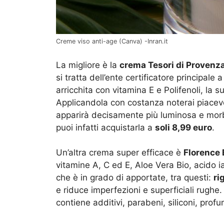
Creme viso anti-age (Canva) -Inran.it
La migliore è la
crema Tesori di Provenz
si tratta dell’ente certificatore principale a
arricchita con vitamina E e Polifenoli, la 
Applicandola con costanza noterai piacevo
apparirà decisamente più luminosa e morb
puoi infatti acquistarla a
soli 8,99 euro
.
Un’altra crema super efficace è
Florence
vitamine A, C ed E, Aloe Vera Bio, acido ia
che è in grado di apportate, tra questi:
ri
e riduce imperfezioni e superficiali rughe.
contiene additivi, parabeni, siliconi, profum