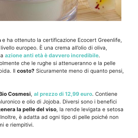
a
e ha ottenuto la certificazione Ecocert Greenlife,
 livello europeo. È una crema all’olio di oliva,
sua
azione anti età è davvero incredibile
.
lmente che le rughe si attenueranno e la pelle
ida. Il
costo?
Sicuramente meno di quanto pensi,
 Bio Cosmesi
,
al prezzo di 12,99 euro
. Contiene
luronico e olio di Jojoba. Diversi sono i benefici
genera la pelle del viso
, la rende levigata e setosa
 Inoltre, è adatta ad ogni tipo di pelle poiché non
i e riempitivi.