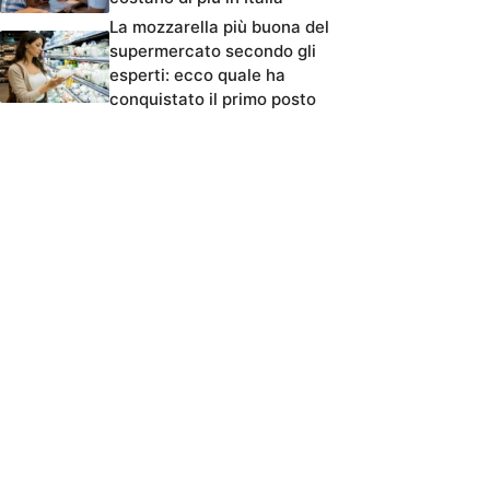
La mozzarella più buona del
supermercato secondo gli
esperti: ecco quale ha
conquistato il primo posto