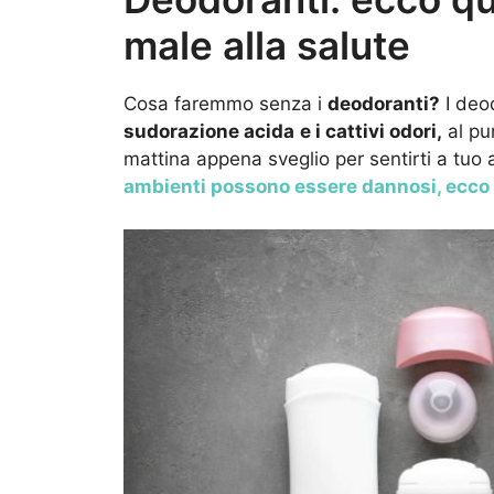
male alla salute
Cosa faremmo senza i
deodoranti?
I deod
sudorazione acida
e i cattivi odori,
al pu
mattina appena sveglio per sentirti a tuo a
ambienti possono essere dannosi, ecco 