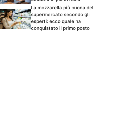
La mozzarella più buona del
supermercato secondo gli
esperti: ecco quale ha
conquistato il primo posto