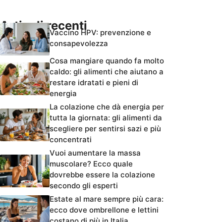
Articoli recenti
Vaccino HPV: prevenzione e
consapevolezza
Cosa mangiare quando fa molto
caldo: gli alimenti che aiutano a
restare idratati e pieni di
energia
La colazione che dà energia per
tutta la giornata: gli alimenti da
scegliere per sentirsi sazi e più
concentrati
Vuoi aumentare la massa
muscolare? Ecco quale
dovrebbe essere la colazione
secondo gli esperti
Estate al mare sempre più cara:
ecco dove ombrellone e lettini
costano di più in Italia