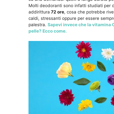
Molti deodoranti sono infatti studiati pe
addirittura
72 ore
, cosa che potrebbe rivel
caldi, stressanti oppure per essere sempr
palestra.
Sapevi invece che la vitamina C
pelle? Ecco come.