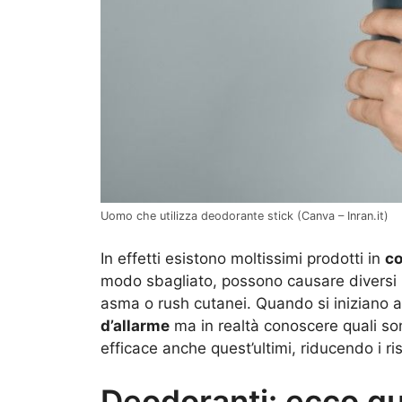
Uomo che utilizza deodorante stick (Canva – Inran.it)
In effetti esistono moltissimi prodotti in
c
modo sbagliato, possono causare diversi p
asma o rush cutanei. Quando si iniziano ad
d’allarme
ma in realtà conoscere quali son
efficace anche quest’ultimi, riducendo i ri
Deodoranti: ecco que