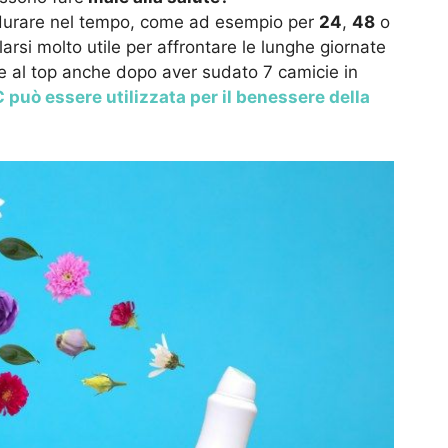
r durare nel tempo, come ad esempio per
24
,
48
o
arsi molto utile per affrontare le lunghe giornate
e al top anche dopo aver sudato 7 camicie in
 può essere utilizzata per il benessere della