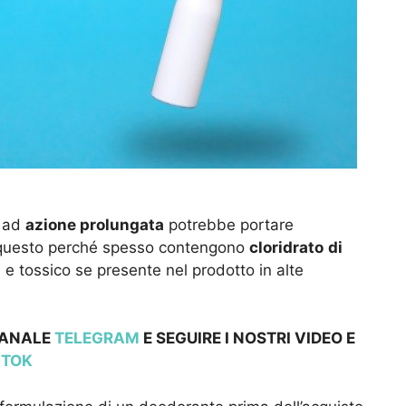
i ad
azione prolungata
potrebbe portare
e, questo perché spesso contengono
cloridrato
di
 e tossico se presente nel prodotto in alte
 CANALE
TELEGRAM
E SEGUIRE I NOSTRI VIDEO E
KTOK