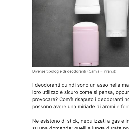
Diverse tipologie di deodoranti (Canva – Inran.it)
I deodoranti quindi sono un asso nella m
loro utilizzo è sicuro come si pensa, opp
provocare? Com’è risaputo i deodoranti n
possono avere una miriade di aromi e form
Ne esistono di stick, nebulizzati a gas e i
su una domanda: quelli a lunga durata po