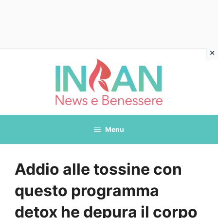
Vai
al
contenuto
Menu
Addio alle tossine con
questo programma
detox he depura il corpo