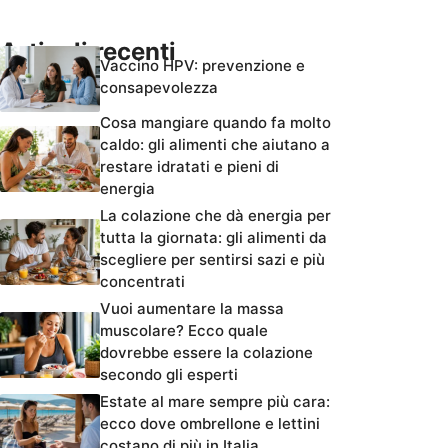
Articoli recenti
Vaccino HPV: prevenzione e
consapevolezza
Cosa mangiare quando fa molto
caldo: gli alimenti che aiutano a
restare idratati e pieni di
energia
La colazione che dà energia per
tutta la giornata: gli alimenti da
scegliere per sentirsi sazi e più
concentrati
Vuoi aumentare la massa
muscolare? Ecco quale
dovrebbe essere la colazione
secondo gli esperti
Estate al mare sempre più cara:
ecco dove ombrellone e lettini
costano di più in Italia