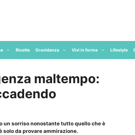
ne
Ricette
Gravidanza
Vivi in forma
Lifestyle
genza maltempo:
accadendo
o un sorriso nonostante tutto quello che è
’è solo da provare ammirazione.