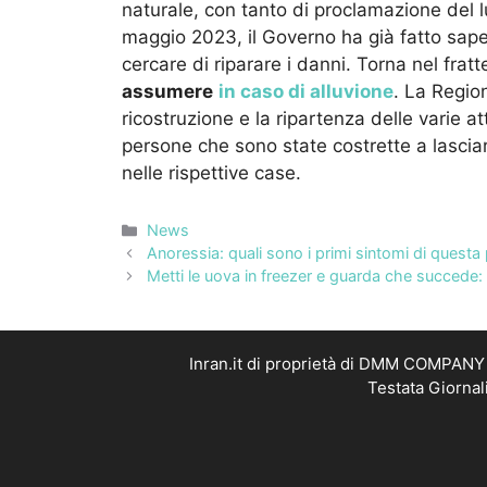
naturale, con tanto di proclamazione del l
maggio 2023, il Governo ha già fatto sap
cercare di riparare i danni. Torna nel fra
assumere
in caso di alluvione
. La Regio
ricostruzione e la ripartenza delle varie a
persone che sono state costrette a lasciare
nelle rispettive case.
Categorie
News
Anoressia: quali sono i primi sintomi di questa
Metti le uova in freezer e guarda che succede: 
Inran.it di proprietà di DMM COMPANY S
Testata Giornal