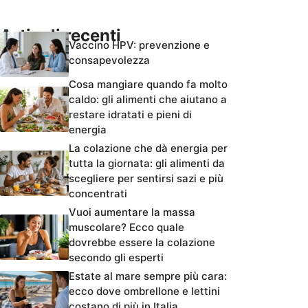
Articoli recenti
Vaccino HPV: prevenzione e
consapevolezza
Cosa mangiare quando fa molto
caldo: gli alimenti che aiutano a
restare idratati e pieni di
energia
La colazione che dà energia per
tutta la giornata: gli alimenti da
scegliere per sentirsi sazi e più
concentrati
Vuoi aumentare la massa
muscolare? Ecco quale
dovrebbe essere la colazione
secondo gli esperti
Estate al mare sempre più cara:
ecco dove ombrellone e lettini
costano di più in Italia