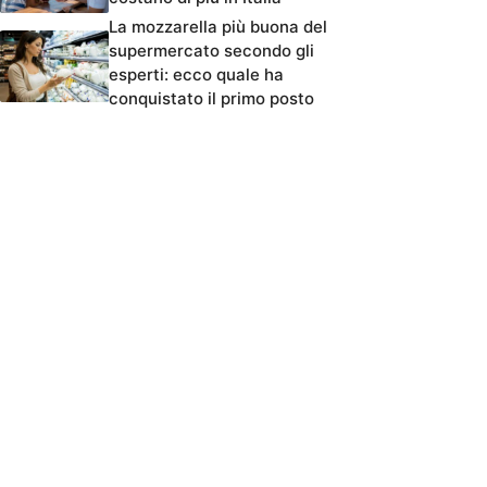
La mozzarella più buona del
supermercato secondo gli
esperti: ecco quale ha
conquistato il primo posto