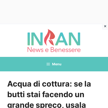
Vai
al
contenuto
Menu
Acqua di cottura: se la
butti stai facendo un
grande spreco, usala