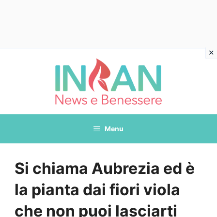
Vai
al
contenuto
Menu
Si chiama Aubrezia ed è
la pianta dai fiori viola
che non puoi lasciarti