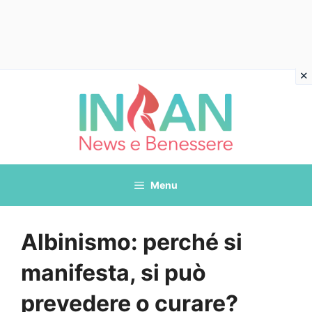
Vai
al
contenuto
Menu
Albinismo: perché si
manifesta, si può
prevedere o curare?