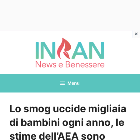
Vai
al
contenuto
Menu
Lo smog uccide migliaia
di bambini ogni anno, le
stime dell’AEA sono