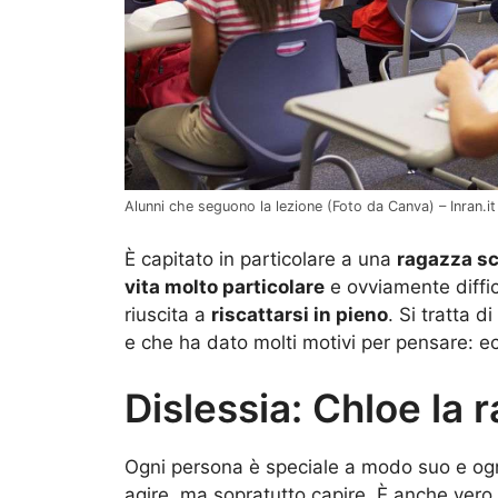
Alunni che seguono la lezione (Foto da Canva) – Inran.it
È capitato in particolare a una
ragazza s
vita molto particolare
e ovviamente diffic
riuscita a
riscattarsi in pieno
. Si tratta d
e che ha dato molti motivi per pensare: ecc
Dislessia: Chloe la 
Ogni persona è speciale a modo suo e og
agire, ma sopratutto capire. È anche vero