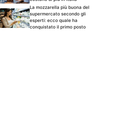
La mozzarella più buona del
supermercato secondo gli
esperti: ecco quale ha
conquistato il primo posto