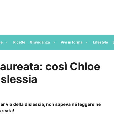
ne
Ricette
Gravidanza
Vivi in forma
Lifestyle
laureata: così Chloe
islessia
per via della dislessia, non sapeva né leggere ne
aureata!