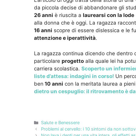
L’articolo di oggi tratta della storia di u
da piccola decise di abbandonare gli stud
26 anni
è riuscita a
laurearsi con la lode
alla donna che è oggi. La ragazza racconta
16 anni
scopre di essere dislessica e le f
attenzione e iperattività
.
La ragazza continua dicendo che dentro d
particolare
progetto
alla quale lei ha pot
carriera scolastica.
Scoperto un infermier
liste d’attesa: indagini in corso!
Un perco
ben
10 anni
con la meritata laurea a pieni
dietro un cespuglio: il ritrovamento è 
Categorie
Salute e Benessere
Problemi al cervello: i 10 sintomi da non sotto
Non lava i denti per una vita intera, gli effetti a