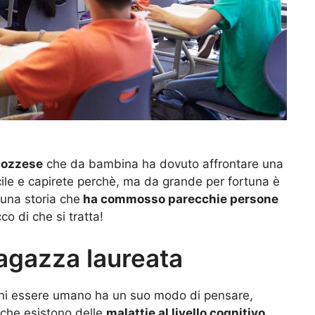
cozzese
che da bambina ha dovuto affrontare una
ile e capirete perchè, ma da grande per fortuna è
i una storia che
ha commosso parecchie persone
o di che si tratta!
ragazza laureata
ni essere umano ha un suo modo di pensare,
 che esistono delle
malattie al livello cognitivo