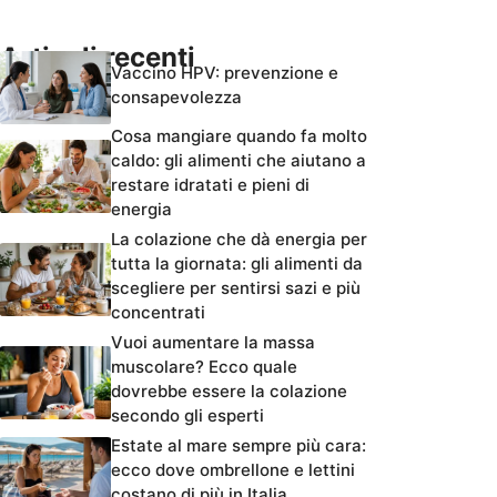
Articoli recenti
Vaccino HPV: prevenzione e
consapevolezza
Cosa mangiare quando fa molto
caldo: gli alimenti che aiutano a
restare idratati e pieni di
energia
La colazione che dà energia per
tutta la giornata: gli alimenti da
scegliere per sentirsi sazi e più
concentrati
Vuoi aumentare la massa
muscolare? Ecco quale
dovrebbe essere la colazione
secondo gli esperti
Estate al mare sempre più cara:
ecco dove ombrellone e lettini
costano di più in Italia