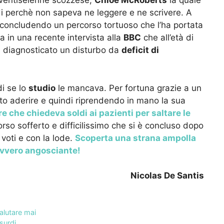
na ventiseienne scozzese,
Chloe McRoberts
la quale
i perchè non sapeva ne leggere e ne scrivere. A
concludendo un percorso tortuoso che l’ha portata
 in una recente intervista alla
BBC
che all’età di
u diagnosticato un disturbo da
deficit di
i se lo
studio
le mancava. Per fortuna grazie a un
uto aderire e quindi riprendendo in mano la sua
e che chiedeva soldi ai pazienti per saltare le
rso sofferto e difficilissimo che si è concluso dopo
 voti e con la lode.
Scoperta una strana ampolla
davvero angosciante!
Nicolas De Santis
valutare mai
ssurdi