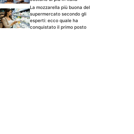
La mozzarella più buona del
supermercato secondo gli
esperti: ecco quale ha
conquistato il primo posto