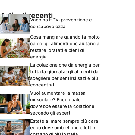
Articoli recenti
Vaccino HPV: prevenzione e
consapevolezza
Cosa mangiare quando fa molto
caldo: gli alimenti che aiutano a
restare idratati e pieni di
energia
La colazione che dà energia per
tutta la giornata: gli alimenti da
scegliere per sentirsi sazi e più
concentrati
Vuoi aumentare la massa
muscolare? Ecco quale
dovrebbe essere la colazione
secondo gli esperti
Estate al mare sempre più cara:
ecco dove ombrellone e lettini
costano di più in Italia